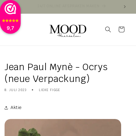
Direkt
VOOR 16:00 BESTELD VANDAAG VERZONDEN
VAN
zum
Inhalt
9,7
Warenkorb
Jean Paul Mynè - Ocrys
(neue Verpackung)
8. JULI 2023
LIEKE FIGGE
Aktie