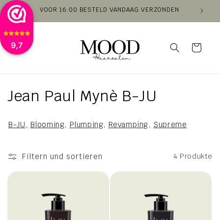
Direkt
VOOR 16:00 BESTELD VANDAAG VERZONDEN
VAN
zum
Inhalt
9,7
Warenkorb
K
Jean Paul Mynè B-JU
a
B-JU,
Blooming
,
Plumping
,
Revamping
,
Supreme
t
e
Filtern und sortieren
4 Produkte
g
o
r