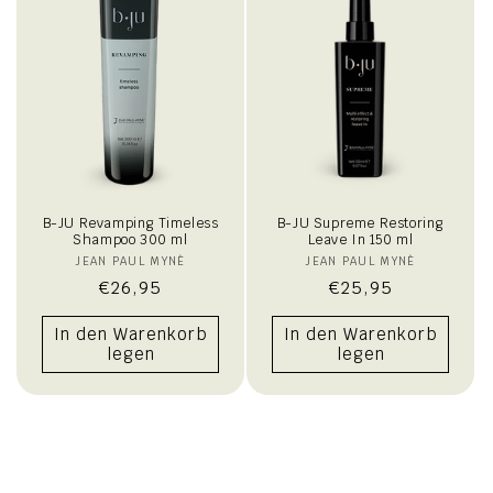
B-JU Revamping Timeless
B-JU Supreme Restoring
Shampoo 300 ml
Leave In 150 ml
JEAN PAUL MYNÈ
Anbieter:
JEAN PAUL MYNÈ
Anbieter:
Normaler
€26,95
Normaler
€25,95
Preis
Preis
In den Warenkorb
In den Warenkorb
legen
legen