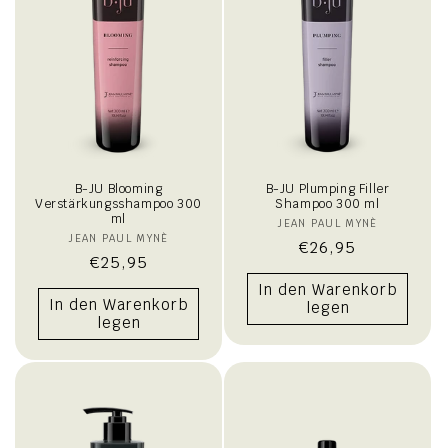
i
e
:
B-JU Blooming
B-JU Plumping Filler
Verstärkungsshampoo 300
Shampoo 300 ml
ml
JEAN PAUL MYNÈ
Anbieter:
JEAN PAUL MYNÈ
Anbieter:
Normaler
€26,95
Normaler
€25,95
Preis
Preis
In den Warenkorb
In den Warenkorb
legen
legen