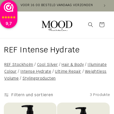
Direkt
VOOR 16:00 BESTELD VANDAAG VERZONDEN
VAN
zum
Inhalt
9,7
Warenkorb
K
REF Intense Hydrate
a
REF Stockholm
/
Cool Silver
/
Hair & Body
/
Illuminate
t
Colour
/
Intense Hydrate
/
Ultime Repair
/
Weightless
e
Volume
/
Stylingproducten
g
Filtern und sortieren
3 Produkte
o
r