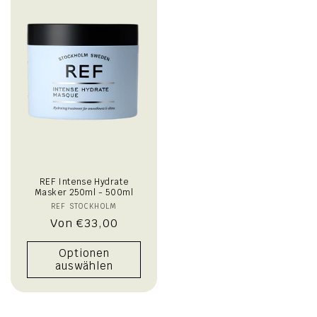
REF Intense Hydrate
Masker 250ml - 500ml
REF STOCKHOLM
Anbieter:
Normaler
Von €33,00
Preis
Optionen
auswählen