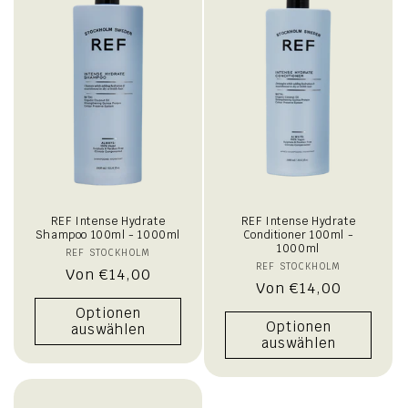
i
e
:
REF Intense Hydrate
REF Intense Hydrate
Shampoo 100ml - 1000ml
Conditioner 100ml -
1000ml
REF STOCKHOLM
Anbieter:
REF STOCKHOLM
Anbieter:
Normaler
Von €14,00
Normaler
Von €14,00
Preis
Preis
Optionen
Optionen
auswählen
auswählen