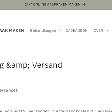
24/7 ONLINE AFSPRAKEN MAKEN
𝗔𝗔𝗞 𝗠𝗔𝗞𝗘𝗡
Behandlungen
CADEAUBON
OVER
ng &amp; Versand
versendet.
l von PostNL versendet. Die Versandkosten für ein Pak