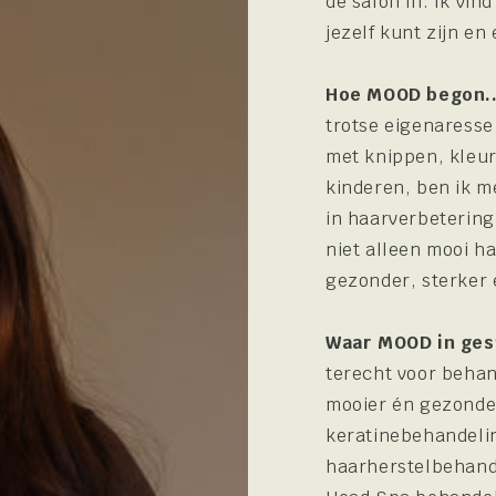
de salon in. Ik vind
jezelf kunt zijn e
Hoe MOOD begon.
trotse eigenaresse
met knippen, kleur
kinderen, ben ik m
in haarverbetering
niet alleen mooi h
gezonder, sterker
Waar MOOD in gesp
terecht voor behan
mooier én gezonde
keratinebehandelin
haarherstelbehand