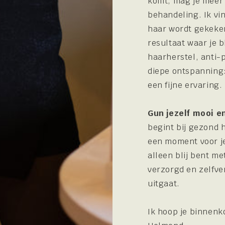
komt, mag je meer
behandeling. Ik vin
haar wordt gekeken
resultaat waar je b
haarherstel, anti-
diepe ontspanning:
een fijne ervaring.
Gun jezelf mooi e
begint bij gezond 
een moment voor jez
alleen blij bent m
verzorgd en zelfve
uitgaat.
Ik hoop je binnen