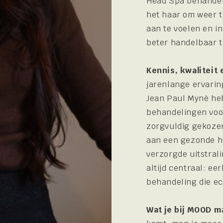
Head Spa behandeli
het haar om weer t
aan te voelen en i
beter handelbaar 
Kennis, kwaliteit
jarenlange ervari
Jean Paul Mynè heb
behandelingen voo
zorgvuldig gekoze
aan een gezonde ho
verzorgde uitstral
altijd centraal: ee
behandeling die ec
Wat je bij MOOD m