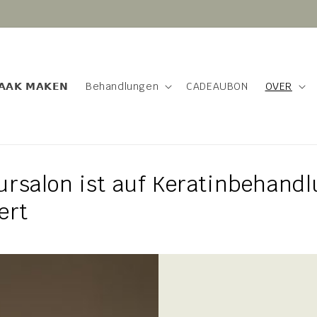
VOOR 16:00 BESTELD VANDAAG VERZONDEN
𝗔𝗔𝗞 𝗠𝗔𝗞𝗘𝗡
Behandlungen
CADEAUBON
OVER
ursalon ist auf Keratinbehand
ert