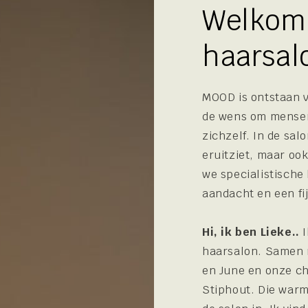
Welkom
haarsal
MOOD is ontstaan v
de wens om mensen
zichzelf. In de sal
eruitziet, maar oo
we specialistische
aandacht en een fi
Hi, ik ben Lieke..
I
haarsalon. Samen 
en June en onze chi
Stiphout. Die warm