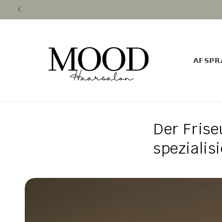
Direkt
zum
Inhalt
𝗔𝗙𝗦𝗣𝗥
Der Frise
spezialisi