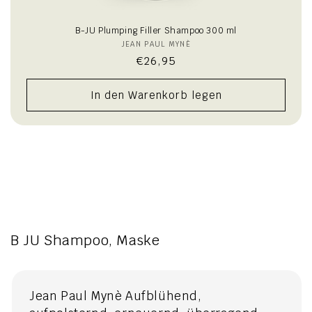
B-JU Plumping Filler Shampoo 300 ml
JEAN PAUL MYNÈ
Anbieter:
Normaler
€26,95
Preis
In den Warenkorb legen
B JU Shampoo, Maske
Jean Paul Mynè Aufblühend,