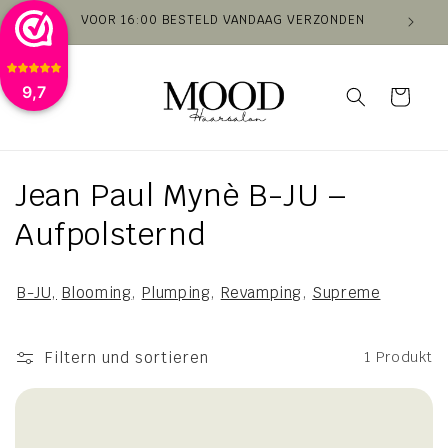
Direkt
VOOR 16:00 BESTELD VANDAAG VERZONDEN
VAN
zum
Inhalt
9,7
Warenkorb
K
Jean Paul Mynè B-JU –
a
Aufpolsternd
t
B-JU,
Blooming
,
Plumping
,
Revamping
,
Supreme
e
g
Filtern und sortieren
1 Produkt
o
r