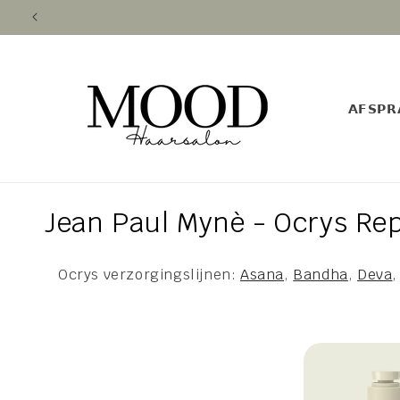
Direkt
zum
Inhalt
𝗔𝗙𝗦𝗣𝗥
K
Jean Paul Mynè - Ocrys Rep
a
Ocrys verzorgingslijnen:
Asana
,
Bandha
,
Deva
t
e
g
o