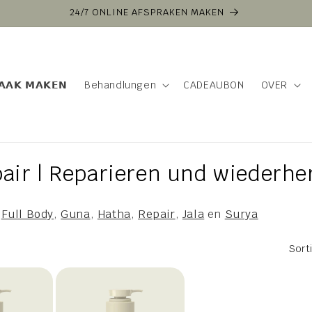
VOOR 16:00 BESTELD VANDAAG VERZONDEN
𝗔𝗔𝗞 𝗠𝗔𝗞𝗘𝗡
Behandlungen
CADEAUBON
OVER
air | Reparieren und wiederher
,
Full Body
,
Guna
,
Hatha
,
Repair
,
Jala
en
Surya
Sort