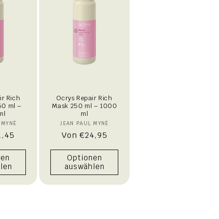
ir Rich
Ocrys Repair Rich
0 ml –
Mask 250 ml – 1000
ml
ml
bieter:
Anbieter:
 MYNÈ
JEAN PAUL MYNÈ
er
1,45
Normaler
Von €24,95
Preis
nen
Optionen
len
auswählen