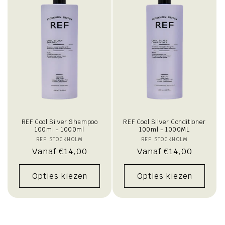
i
e
:
REF Cool Silver Shampoo
REF Cool Silver Conditioner
100ml - 1000ml
100ml - 1000ML
REF STOCKHOLM
Verkoper:
REF STOCKHOLM
Verkoper:
Normale
Vanaf €14,00
Normale
Vanaf €14,00
prijs
prijs
Opties kiezen
Opties kiezen