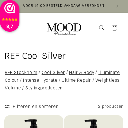
Meteen
VOOR 16:00 BESTELD VANDAAG VERZONDEN
VAN
naar de
content
9,7
Winkelwagen
C
REF Cool Silver
o
REF Stockholm
/
Cool Silver
/
Hair & Body
/
Illuminate
l
Colour
/
Intense Hydrate
/
Ultime Repair
/
Weightless
l
Volume
/
Stylingproducten
e
Filteren en sorteren
2 producten
c
t