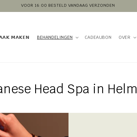
VOOR 16:00 BESTELD VANDAAG VERZONDEN
𝗔𝗔𝗞 𝗠𝗔𝗞𝗘𝗡
BEHANDELINGEN
CADEAUBON
OVER
anese Head Spa in Hel