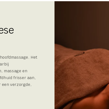
ese
 hoofdmassage. Het
arbij
om, massage en
dhuid frisser aan,
ar een verzorgde,