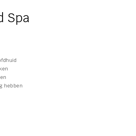
d Spa
ofdhuid
kken
nen
ig hebben