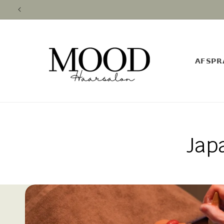
Meteen
naar de
content
𝗔𝗙𝗦𝗣𝗥
Jap