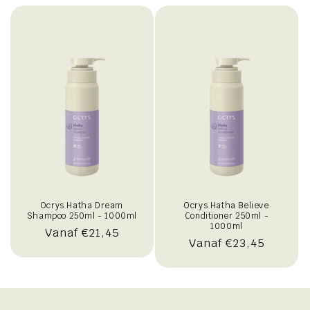
Ocrys Hatha Dream
Ocrys Hatha Believe
Shampoo 250ml - 1000ml
Conditioner 250ml -
1000ml
Normale
Vanaf €21,45
Normale
Vanaf €23,45
prijs
prijs