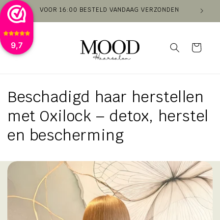
Meteen
VOOR 16:00 BESTELD VANDAAG VERZONDEN
VAN
naar de
content
9,7
Winkelwagen
Beschadigd haar herstellen
met Oxilock – detox, herstel
en bescherming