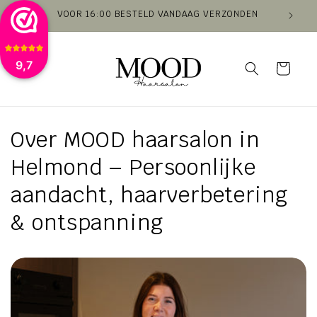
Meteen
VOOR 16:00 BESTELD VANDAAG VERZONDEN
VAN
naar de
content
9,7
Winkelwagen
Over MOOD haarsalon in
Helmond – Persoonlijke
aandacht, haarverbetering
& ontspanning