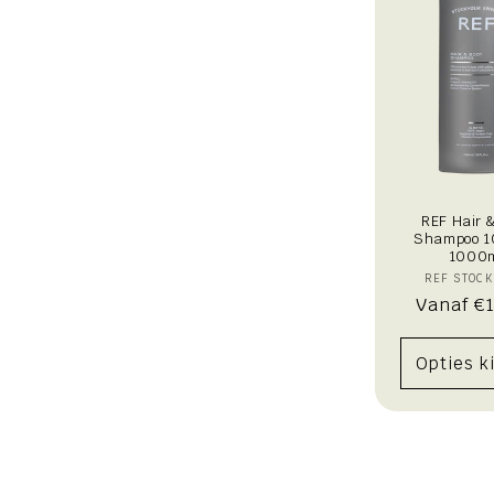
t
i
e
:
REF Hair 
Shampoo 1
1000
V
REF STOC
Normal
Vanaf €
prijs
Opties k