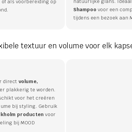
natuurlijke glans. Ideaa
 of als voorbereiding op
Shampoo
voor een compl
ond.
tijdens een bezoek aan
ibele textuur en volume voor elk kaps
r direct
volume,
r plakkerig te worden.
schikt voor het creëren
lume bij styling. Gebruik
ckholm producten
voor
deling bij MOOD