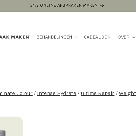
VOOR 16:00 BESTELD VANDAAG VERZONDEN
𝗔𝗔𝗞 𝗠𝗔𝗞𝗘𝗡
BEHANDELINGEN
CADEAUBON
OVER
minate Colour
/
Intense Hydrate
/
Ultime Repair
/
Weight