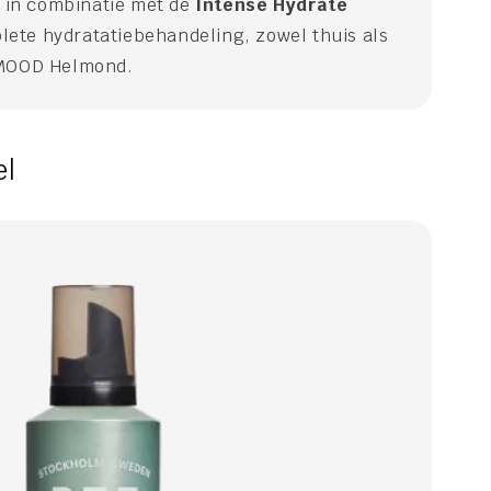
l in combinatie met de
Intense Hydrate
ete hydratatiebehandeling, zowel thuis als
 MOOD Helmond.
el