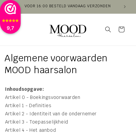
Meteen
VOOR 16:00 BESTELD VANDAAG VERZONDEN
VAN
naar de
content
9,7
Winkelwagen
Algemene voorwaarden
MOOD haarsalon
Inhoudsopgave:
Artikel 0 - Boekingsvoorwaarden
Artikel 1 - Definities
Artikel 2 - Identiteit van de ondernemer
Artikel 3 - Toepasselijkheid
Artikel 4 - Het aanbod