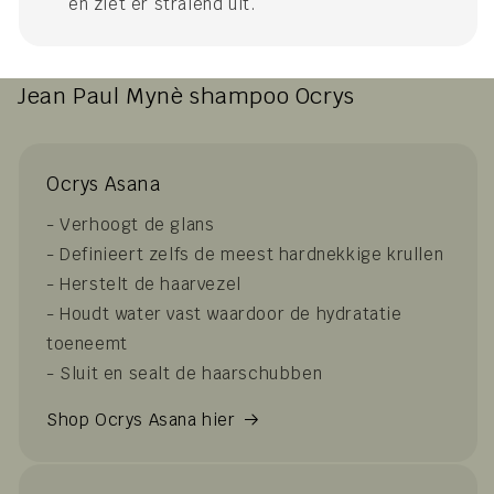
en ziet er stralend uit.
Jean Paul Mynè shampoo Ocrys
Ocrys Asana
- Verhoogt de glans
- Definieert zelfs de meest hardnekkige krullen
- Herstelt de haarvezel
- Houdt water vast waardoor de hydratatie
toeneemt
- Sluit en sealt de haarschubben
Shop Ocrys Asana hier