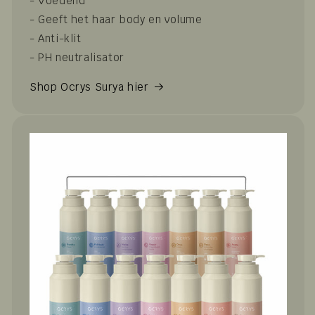
- Voedend
- Geeft het haar body en volume
- Anti-klit
- PH neutralisator
Shop Ocrys Surya hier