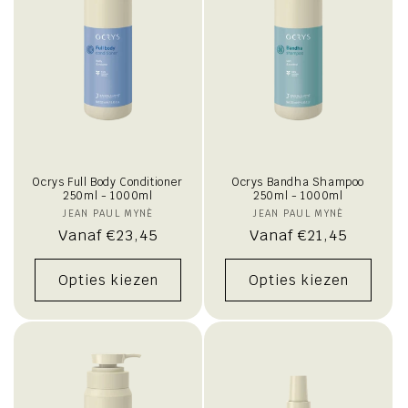
Ocrys Full Body Conditioner
Ocrys Bandha Shampoo
250ml - 1000ml
250ml - 1000ml
JEAN PAUL MYNÈ
Verkoper:
JEAN PAUL MYNÈ
Verkoper:
Normale
Vanaf €23,45
Normale
Vanaf €21,45
prijs
prijs
Opties kiezen
Opties kiezen