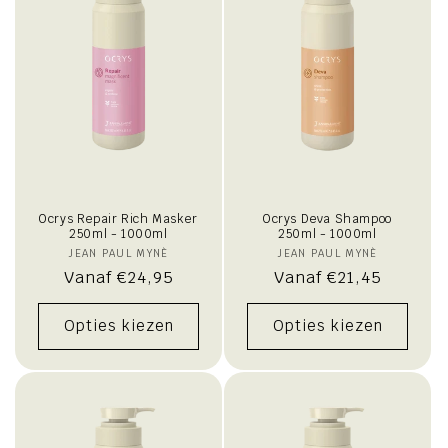
Ocrys Repair Rich Masker
Ocrys Deva Shampoo
250ml - 1000ml
250ml - 1000ml
JEAN PAUL MYNÈ
Verkoper:
JEAN PAUL MYNÈ
Verkoper:
Normale
Vanaf €24,95
Normale
Vanaf €21,45
prijs
prijs
Opties kiezen
Opties kiezen