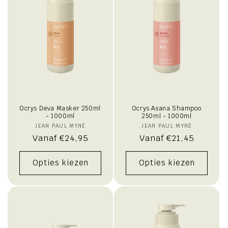
Ocrys Deva Masker 250ml
Ocrys Asana Shampoo
- 1000ml
250ml - 1000ml
JEAN PAUL MYNÈ
Verkoper:
JEAN PAUL MYNÈ
Verkoper:
Normale
Vanaf €24,95
Normale
Vanaf €21,45
prijs
prijs
Opties kiezen
Opties kiezen