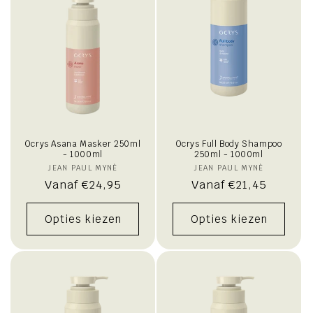
Ocrys Asana Masker 250ml
Ocrys Full Body Shampoo
- 1000ml
250ml - 1000ml
JEAN PAUL MYNÈ
Verkoper:
JEAN PAUL MYNÈ
Verkoper:
Normale
Vanaf €24,95
Normale
Vanaf €21,45
prijs
prijs
Opties kiezen
Opties kiezen