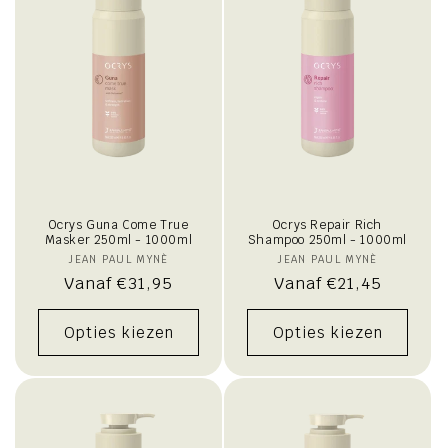
Ocrys Guna Come True
Ocrys Repair Rich
Masker 250ml - 1000ml
Shampoo 250ml - 1000ml
JEAN PAUL MYNÈ
Verkoper:
JEAN PAUL MYNÈ
Verkoper:
Normale
Vanaf €31,95
Normale
Vanaf €21,45
prijs
prijs
Opties kiezen
Opties kiezen