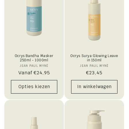
Ocrys Bandha Masker
Ocrys Surya Glowing Leave
250ml - 1000ml
in 150ml
JEAN PAUL MYNÈ
Verkoper:
JEAN PAUL MYNÈ
Verkoper:
Normale
Vanaf €24,95
Normale
€23,45
prijs
prijs
Opties kiezen
In winkelwagen