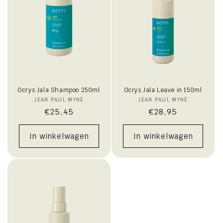
Ocrys Jala Shampoo 250ml
Ocrys Jala Leave in 150ml
JEAN PAUL MYNÈ
Verkoper:
JEAN PAUL MYNÈ
Verkoper:
Normale
€25,45
Normale
€28,95
prijs
prijs
In winkelwagen
In winkelwagen