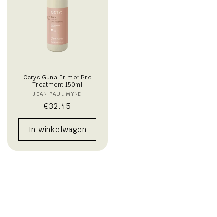
Ocrys Guna Primer Pre
Treatment 150ml
JEAN PAUL MYNÈ
Verkoper:
Normale
€32,45
prijs
In winkelwagen