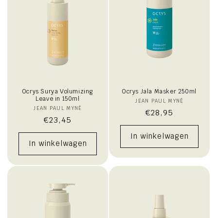
Ocrys Surya Volumizing
Ocrys Jala Masker 250ml
Leave in 150ml
JEAN PAUL MYNÈ
Verkoper:
JEAN PAUL MYNÈ
Verkoper:
Normale
€28,95
Normale
€23,45
prijs
prijs
In winkelwagen
In winkelwagen