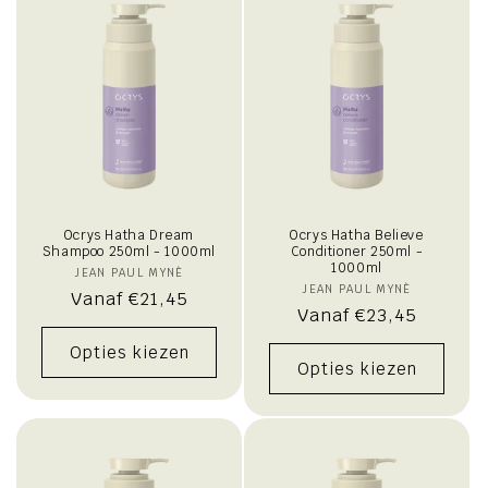
i
e
:
Ocrys Hatha Dream
Ocrys Hatha Believe
Shampoo 250ml - 1000ml
Conditioner 250ml -
1000ml
JEAN PAUL MYNÈ
Verkoper:
JEAN PAUL MYNÈ
Verkoper:
Normale
Vanaf €21,45
Normale
Vanaf €23,45
prijs
prijs
Opties kiezen
Opties kiezen