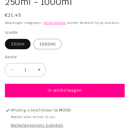
250ml - 1000ml
Normale
€21,45
prijs
Belastingen inbegrepen.
Verzendkosten
worden berekend bij de checkout.
Grootte
250ml
1000ml
Aantal
Aantal
Aantal
Aantal
verlagen
verhogen
voor
voor
Ocrys
Ocrys
In winkelwagen
Asana
Asana
Shampoo
Shampoo
250ml
250ml
Afhaling is beschikbaar bij
MOOD
-
-
Meestal klaar binnen 24 uur
1000ml
1000ml
Winkelgegevens bekijken