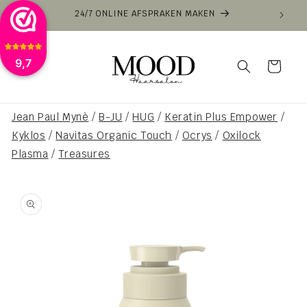
Meteen
VOOR 16:00 BESTELD VANDAAG VERZONDEN
VAN
naar de
content
9,7
Winkelwagen
Jean Paul Mynè
/
B-JU
/
HUG
/
Keratin Plus Empower
/
Kyklos
/
Navitas Organic Touch
/
Ocrys
/
Oxilock
Plasma
/
Treasures
a direct naar
roductinformatie