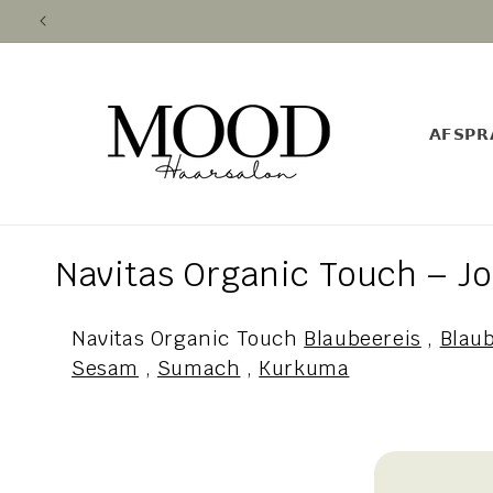
Direkt
zum
Inhalt
𝗔𝗙𝗦𝗣𝗥
K
Navitas Organic Touch – J
a
Navitas Organic Touch
Blaubeereis
,
Blau
t
Sesam
,
Sumach
,
Kurkuma
e
g
o