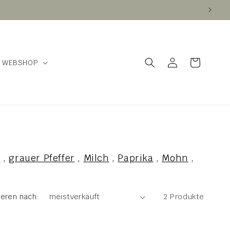
Einloggen
Warenkorb
WEBSHOP
y
,
grauer Pfeffer
,
Milch
,
Paprika
,
Mohn
,
ieren nach:
2 Produkte