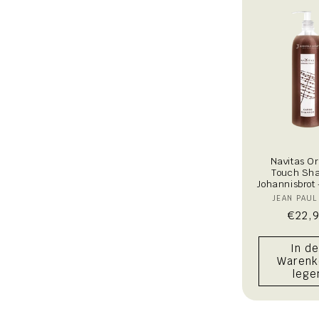
r
i
e
:
Navitas O
Touch Sh
Johannisbrot
An
JEAN PAUL
Norm
€22,
Prei
In d
Warenk
lege