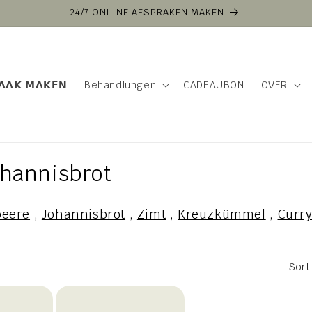
24/7 ONLINE AFSPRAKEN MAKEN
𝗔𝗔𝗞 𝗠𝗔𝗞𝗘𝗡
Behandlungen
CADEAUBON
OVER
ohannisbrot
beere
,
Johannisbrot
,
Zimt
,
Kreuzkümmel
,
Curr
Sort