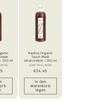
rganic
Navitas Organic
ampoo
Touch Mask
 – 250 ml
Johannisbrot – 250 ml
bieter:
Anbieter:
 MYNÈ
JEAN PAUL MYNÈ
aler
95
Normaler
€24,45
s
Preis
en
In den
orb
Warenkorb
n
legen