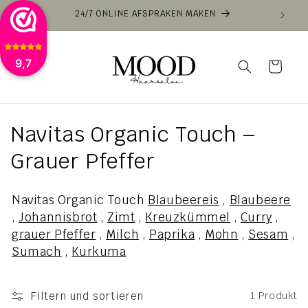
Direkt
24/7 ONLINE AFSPRAKEN MAKEN
zum
Inhalt
9,7
Warenkorb
K
Navitas Organic Touch –
a
Grauer Pfeffer
t
Navitas Organic Touch
Blaubeereis
,
Blaubeere
e
,
Johannisbrot
,
Zimt
,
Kreuzkümmel
,
Curry
,
grauer Pfeffer
,
Milch
,
Paprika
,
Mohn
,
Sesam
,
g
Sumach
,
Kurkuma
o
r
Filtern und sortieren
1 Produkt