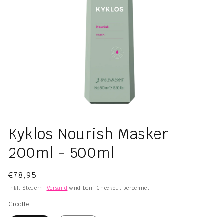
Medien
1
Kyklos Nourish Masker
in
Modal
200ml - 500ml
öffnen
Normaler
€78,95
Preis
Inkl. Steuern.
Versand
wird beim Checkout berechnet
Grootte