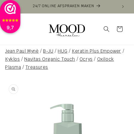
Direkt
VAN
zum
Inhalt
9,7
Warenkorb
Jean Paul Mynè
/
B-JU
/
HUG
/
Keratin Plus Empower
/
Kyklos
/
Navitas Organic Touch
/
Ocrys
/
Oxilock
Plasma
/
Treasures
duktinformationen
ingen