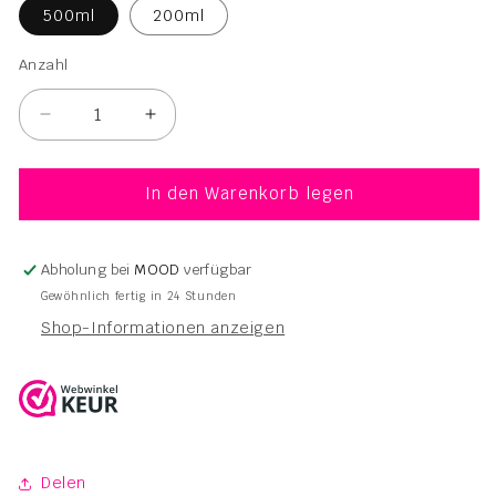
500ml
200ml
Anzahl
Anzahl
Verringere
Erhöhe
die
die
Menge
Menge
für
für
In den Warenkorb legen
Kyklos
Kyklos
Nourish
Nourish
Masker
Masker
Abholung bei
MOOD
verfügbar
200ml
200ml
Gewöhnlich fertig in 24 Stunden
-
-
Shop-Informationen anzeigen
500ml
500ml
Delen