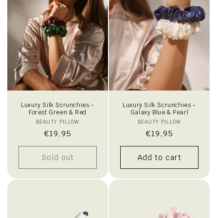
i
o
n
:
Luxury Silk Scrunchies -
Luxury Silk Scrunchies -
Forest Green & Red
Galaxy Blue & Pearl
BEAUTY PILLOW
Vendor:
BEAUTY PILLOW
Vendor:
Regular
€19,95
Regular
€19,95
price
price
Sold out
Add to cart