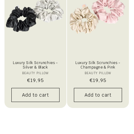
Luxury Silk Scrunchies -
Luxury Silk Scrunchies -
Silver & Black
Champagne & Pink
BEAUTY PILLOW
Vendor:
BEAUTY PILLOW
Vendor:
Regular
€19,95
Regular
€19,95
price
price
Add to cart
Add to cart