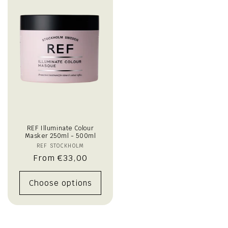
REF Illuminate Colour
Masker 250ml - 500ml
REF STOCKHOLM
Vendor:
Regular
From €33,00
price
Choose options