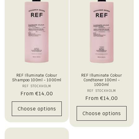
i
o
n
:
REF Illuminate Colour
REF Illuminate Colour
Shampoo 100ml - 1000ml
Condtioner 100ml -
1000ml
REF STOCKHOLM
Vendor:
REF STOCKHOLM
Vendor:
Regular
From €14,00
Regular
From €14,00
price
price
Choose options
Choose options