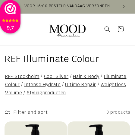
Skip to
VOOR 16:00 BESTELD VANDAAG VERZONDEN
VAN
content
9,7
Cart
C
REF Illuminate Colour
o
REF Stockholm
/
Cool Silver
/
Hair & Body
/
Illuminate
l
Colour
/
Intense Hydrate
/
Ultime Repair
/
Weightless
l
Volume
/
Stylingproducten
e
Filter and sort
3 products
c
t