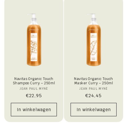
i
e
:
Navitas Organic Touch
Navitas Organic Touch
Shampoo Curry – 250ml
Masker Curry – 250ml
JEAN PAUL MYNÈ
Verkoper:
JEAN PAUL MYNÈ
Verkoper:
Normale
€22,95
Normale
€24,45
prijs
prijs
In winkelwagen
In winkelwagen