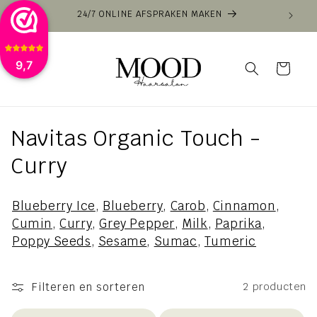
Meteen
24/7 ONLINE AFSPRAKEN MAKEN
VOOR
naar de
content
9,7
Winkelwagen
C
Navitas Organic Touch -
o
Curry
l
Blueberry Ice
,
Blueberry
,
Carob
,
Cinnamon
,
l
Cumin
,
Curry
,
Grey Pepper
,
Milk
,
Paprika
,
Poppy Seeds
,
Sesame
,
Sumac
,
Tumeric
e
c
Filteren en sorteren
2 producten
t