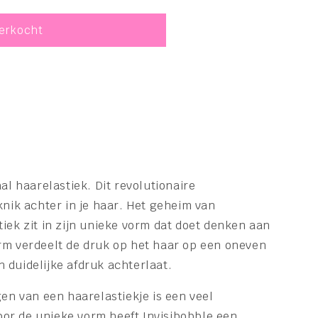
e
verkocht
al haarelastiek. Dit revolutionaire
knik achter in je haar. Het geheim van
tiek zit in zijn unieke vorm dat doet denken aan
rm verdeelt de druk op het haar op een oneven
 duidelijke afdruk achterlaat.
gen van een haarelastiekje is een veel
r de unieke vorm heeft Invisibobble een