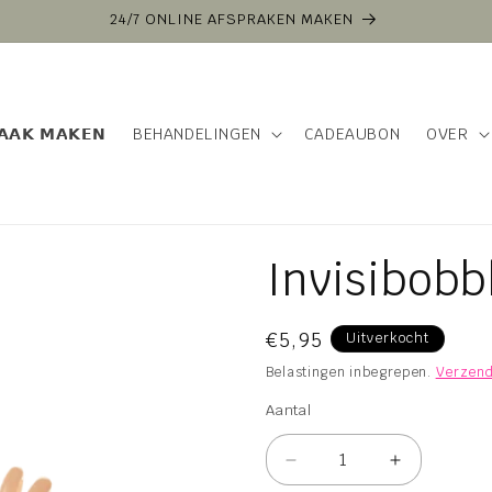
𝗔𝗔𝗞 𝗠𝗔𝗞𝗘𝗡
BEHANDELINGEN
CADEAUBON
OVER
Invisibobb
Normale
€5,95
Uitverkocht
prijs
Belastingen inbegrepen.
Verzend
Aantal
Aantal
Aantal
Aantal