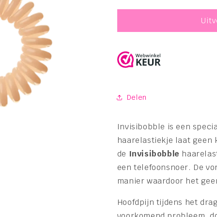
verlagen
verhogen
voor
voor
Invisibobble
Invisibobbl
Uit
original
original
-
-
Nude
Nude
Delen
Invisibobble is een specia
haarelastiekje laat geen 
de
Invisibobble
haarelas
een telefoonsnoer. De vo
manier waardoor het geen
Hoofdpijn tijdens het dra
voorkomend probleem, doo