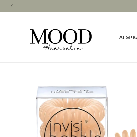
Meteen
naar de
content
𝗔𝗙𝗦𝗣𝗥
Ga direct naar
productinformatie