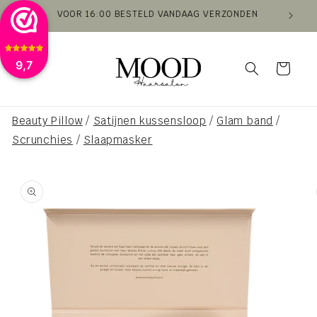
Skip to
VOOR 16:00 BESTELD VANDAAG VERZONDEN
VAN
content
9,7
Cart
Beauty Pillow
/
Satijnen kussensloop
/
Glam band
/
Scrunchies
/
Slaapmasker
Skip to
product
information