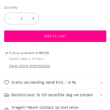
Quantity
Quantity
Decrease
Increase
quantity
quantity
for
for
Beauty
Beauty
Add to cart
Pillow
Pillow
Luxury
Luxury
Silk
Silk
Pickup available at
MOOD
Mask
Mask
Usually ready in 24 hours
-
-
View store information
Champagne
Champagne
Gratis verzending vanaf €50,- in NL
Besteld voor 16:00 dezelfde dag verzonden
Vragen? Neem contact op met onze