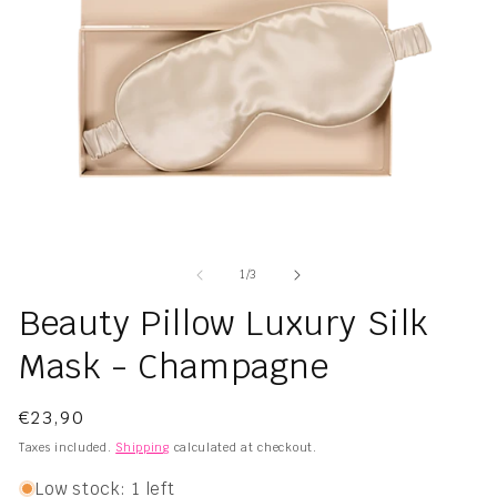
Open
O
media
me
1
2
of
1
/
3
in
in
modal
mo
Beauty Pillow Luxury Silk
Mask - Champagne
Regular
€23,90
price
Taxes included.
Shipping
calculated at checkout.
Low stock: 1 left