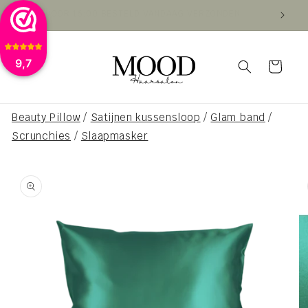
Meteen
VOOR 16:00 BESTELD VANDAAG VERZONDEN
VAN
naar de
content
9,7
Winkelwagen
Beauty Pillow
/
Satijnen kussensloop
/
Glam band
/
Scrunchies
/
Slaapmasker
a direct naar
roductinformatie