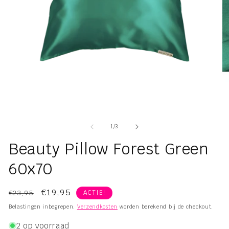
Media
Me
1
2
openen
op
van
1
/
3
in
in
modaal
mo
Beauty Pillow Forest Green
60x70
Normale
Aanbiedingsprijs
€19,95
€23,95
ACTIE!
prijs
Belastingen inbegrepen.
Verzendkosten
worden berekend bij de checkout.
2 op voorraad