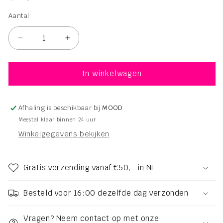
Aantal
Aantal
Aantal
Aantal
verlagen
verhogen
voor
voor
Beauty
Beauty
In winkelwagen
Pillow
Pillow
Forest
Forest
Green
Green
Afhaling is beschikbaar bij
MOOD
60x70
60x70
Meestal klaar binnen 24 uur
Winkelgegevens bekijken
Gratis verzending vanaf €50,- in NL
Besteld voor 16:00 dezelfde dag verzonden
Vragen? Neem contact op met onze