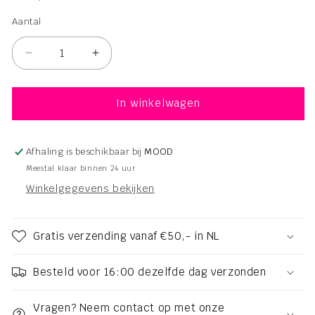
Aantal
Aantal
Aantal
Aantal
verlagen
verhogen
voor
voor
Beauty
Beauty
In winkelwagen
Pillow
Pillow
Luxury
Luxury
Silk
Silk
Afhaling is beschikbaar bij
MOOD
Mask
Mask
Meestal klaar binnen 24 uur
-
-
Winkelgegevens bekijken
Black
Black
Gratis verzending vanaf €50,- in NL
Besteld voor 16:00 dezelfde dag verzonden
Vragen? Neem contact op met onze