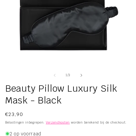
Media
Me
1
2
openen
op
van
1
/
3
in
in
modaal
mo
Beauty Pillow Luxury Silk
Mask - Black
Normale
€23,90
prijs
Belastingen inbegrepen.
Verzendkosten
worden berekend bij de checkout.
2 op voorraad