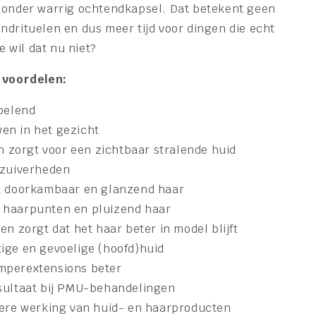
zonder warrig ochtendkapsel. Dat betekent geen
ndrituelen en dus meer tijd voor dingen die echt
e wil dat nu niet?
e voordelen:
koelend
en in het gezicht
en zorgt voor een zichtbaar stralende huid
onzuiverheden
jk doorkambaar en glanzend haar
 haarpunten en pluizend haar
en zorgt dat het haar beter in model blijft
ige en gevoelige (hoofd)huid
mperextensions beter
esultaat bij PMU-behandelingen
vere werking van huid- en haarproducten