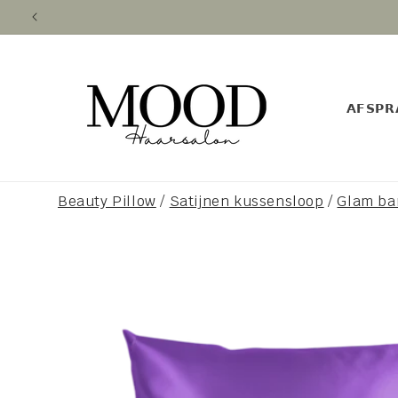
Meteen
naar de
content
𝗔𝗙𝗦𝗣𝗥
Beauty Pillow
/
Satijnen kussensloop
/
Glam ba
Ga direct naar
productinformatie