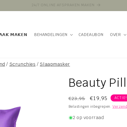
VOOR 16:00 BESTELD VANDAAG VERZONDEN
𝗔𝗔𝗞 𝗠𝗔𝗞𝗘𝗡
BEHANDELINGEN
CADEAUBON
OVER
nd
/
Scrunchies
/
Slaapmasker
Beauty Pil
Normale
Aanbiedingsp
€19,95
€23,95
ACTIE!
prijs
Belastingen inbegrepen.
Verzend
2 op voorraad