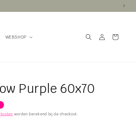
Inloggen
Winkelwagen
WEBSHOP
low Purple 60x70
rijs
kosten
worden berekend bij de checkout.