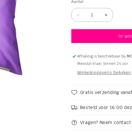
Aantal
Aantal
Aantal
Aantal
verlagen
verhogen
voor
voor
Beauty
Beauty
In wi
Pillow
Pillow
Purple
Purple
60x70
60x70
Afhaling is beschikbaar bij
M
Meestal klaar binnen 24 uur
Winkelgegevens bekijken
Gratis verzending vanaf
Besteld voor 16:00 de
Vragen? Neem contact 