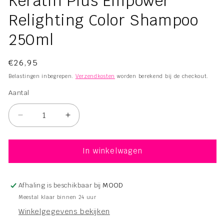
Keratin Plus Empower
openen
in
Relighting Color Shampoo
modaal
250ml
Normale
€26,95
prijs
Belastingen inbegrepen.
Verzendkosten
worden berekend bij de checkout.
Aantal
Aantal
Aantal
Aantal
verlagen
verhogen
voor
voor
Keratin
Keratin
In winkelwagen
Plus
Plus
Empower
Empower
Relighting
Relighting
Afhaling is beschikbaar bij
MOOD
Color
Color
Meestal klaar binnen 24 uur
Shampoo
Shampoo
Winkelgegevens bekijken
250ml
250ml