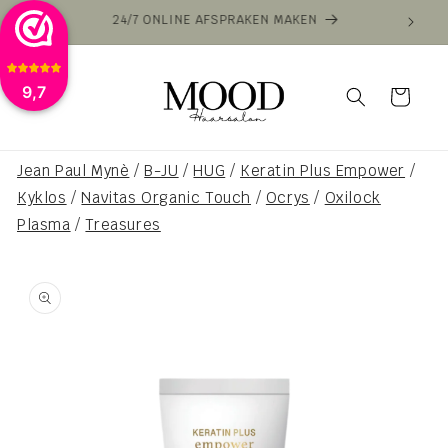
Meteen
VOOR 16:00 BESTELD VANDAAG VERZONDEN
VAN
naar de
content
9,7
Winkelwagen
Jean Paul Mynè
/
B-JU
/
HUG
/
Keratin Plus Empower
/
Kyklos
/
Navitas Organic Touch
/
Ocrys
/
Oxilock
Plasma
/
Treasures
a direct naar
roductinformatie