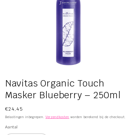
Media
1
Navitas Organic Touch
openen
in
Masker Blueberry – 250ml
modaal
Normale
€24,45
prijs
Belastingen inbegrepen.
Verzendkosten
worden berekend bij de checkout.
Aantal
Aantal