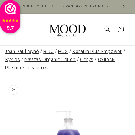
Meteen
VOOR 16:00 BESTELD VANDAAG VERZONDEN
VAN
naar de
content
9,7
Winkelwagen
Jean Paul Mynè
/
B-JU
/
HUG
/
Keratin Plus Empower
/
Kyklos
/
Navitas Organic Touch
/
Ocrys
/
Oxilock
Plasma
/
Treasures
a direct naar
roductinformatie