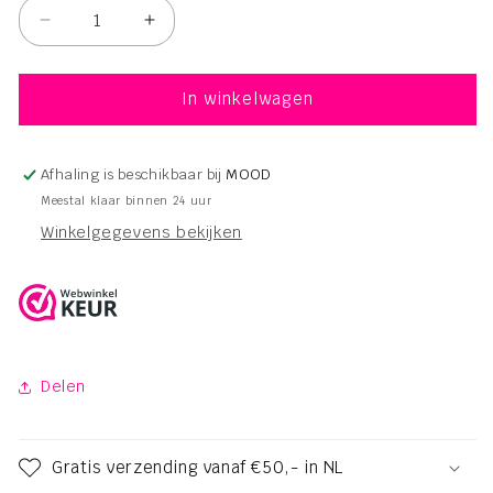
Aantal
Aantal
verlagen
verhogen
voor
voor
Navitas
Navitas
In winkelwagen
Organic
Organic
Touch
Touch
Masker
Masker
Afhaling is beschikbaar bij
MOOD
Blueberry
Blueberry
Meestal klaar binnen 24 uur
–
–
Winkelgegevens bekijken
250ml
250ml
Delen
Gratis verzending vanaf €50,- in NL